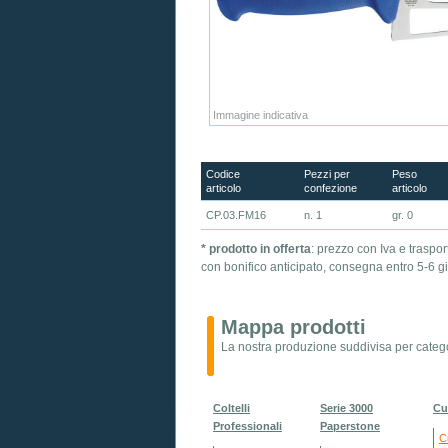
Immagine indicativa
Codice
Pezzi per
Peso
articolo
confezione
articolo
CP.03.FM16
n. 1
gr. 0
* prodotto in offerta
: prezzo con Iva e traspor
con bonifico anticipato, consegna entro 5-6 gi
Mappa prodotti
La nostra produzione suddivisa per catego
Coltelli
Serie 3000
Cu
Professionali
Paperstone
C