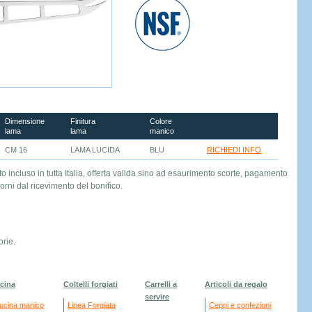
Dimensione
Finitura
Colore
lama
lama
manico
CM 16
LAMA LUCIDA
BLU
RICHIEDI INFO
to incluso in tutta Italia, offerta valida sino ad esaurimento scorte, pagamento
orni dal ricevimento del bonifico.
rie.
cina
Coltelli forgiati
Carrelli a
Articoli da regalo
servire
ucina manico
Linea Forgiata
Ceppi e confezioni