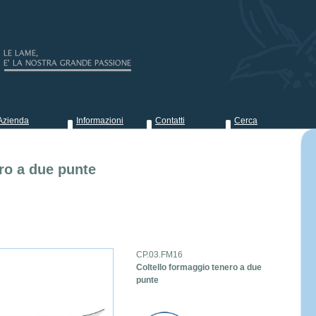
Azienda
Informazioni
Contatti
Cerca
ro a due punte
CP.03.FM16
Coltello formaggio tenero a due
punte