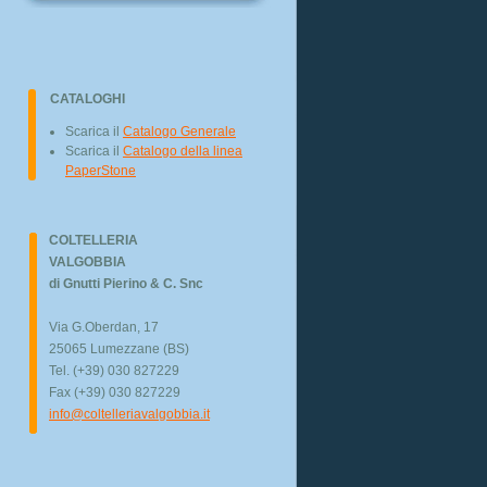
CATALOGHI
Scarica il
Catalogo Generale
Scarica il
Catalogo della linea
PaperStone
COLTELLERIA
VALGOBBIA
di Gnutti Pierino & C. Snc
Via G.Oberdan, 17
25065 Lumezzane (BS)
Tel. (+39) 030 827229
Fax (+39) 030 827229
info@coltelleriavalgobbia.it