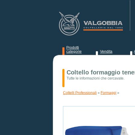
Prodotti
categorie
Vendita
News
Coltello formaggio tene
Tutte le informazioni che cercavate.
Coltelli Professionali
»
Formaggi
»