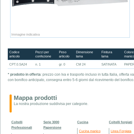
Immagine indicativa
Codice
Pezzi per
Peso
Dimensione
Finitura
Colore
articolo
confezione
articolo
lama
lama
manic
CPT.0.SA24
n. 1
gr. 0
CM 24
SATINATA
PAPE
* prodotto in offerta
: prezzo con Iva e trasporto incluso in tutta Italia, offert
con bonifico anticipato, consegna entro 5-6 giorni dal ricevimento del bonifico
Mappa prodotti
La nostra produzione suddivisa per categorie.
Coltelli
Serie 3000
Cucina
Coltelli forgiati
Professionali
Paperstone
Cucina manico
Linea Forgiata