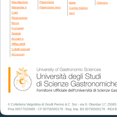
Macellazione
Paperstone
beige
Classica
Manarette e
Paperstone nero
Cucina manico
Colpi
nero
Ristorazione
Borse
Formaggi
Spatole
Acciaini e
Affilacoltelli
Coltelli speciali
Accessori
© Coltelleria Valgobbia di Gnutti Pierino & C. Snc - via G. Oberdan 17, 250
P.iva 00577020985 - CF 00756500179 - Reg. Imp. BS 00756500179 - REA 