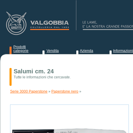
Prodotti
categorie
Vendita
Azienda
Informazioni
News
Salumi cm. 24
Tutte le informazioni che cercavate.
Serie 3000 Paperstone
»
Paperstone nero
»