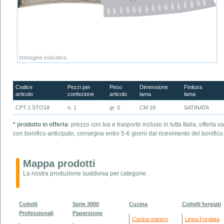
Immagine indicativa
Codice
Pezzi per
Peso
Dimensione
Finitura
articolo
confezione
articolo
lama
lama
CPT.1.STO18
n. 1
gr. 0
CM 18
SATINATA
* prodotto in offerta
: prezzo con Iva e trasporto incluso in tutta Italia, offert
con bonifico anticipato, consegna entro 5-6 giorni dal ricevimento del bonifico
Mappa prodotti
La nostra produzione suddivisa per categorie.
Coltelli
Serie 3000
Cucina
Coltelli forgiati
Professionali
Paperstone
Cucina manico
Linea Forgiata