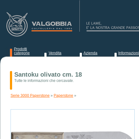
Prodotti
categorie
Vendita
Azienda
Informazioni
News
Santoku olivato cm. 18
Tutte le informazioni che cercavate.
Serie 3000 Paperstone
»
Paperstone
»