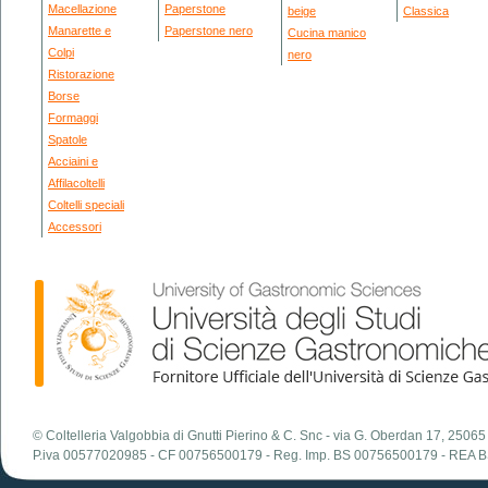
Macellazione
Paperstone
beige
Classica
Manarette e
Paperstone nero
Cucina manico
Colpi
nero
Ristorazione
Borse
Formaggi
Spatole
Acciaini e
Affilacoltelli
Coltelli speciali
Accessori
© Coltelleria Valgobbia di Gnutti Pierino & C. Snc - via G. Oberdan 17, 250
P.iva 00577020985 - CF 00756500179 - Reg. Imp. BS 00756500179 - REA 